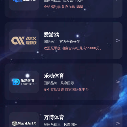
技术探讨
校园招聘
微信
以我媒介、展你雄才
社会招聘
理想照见现实 梦想照见未来
联系伊特技术团队
联系我们